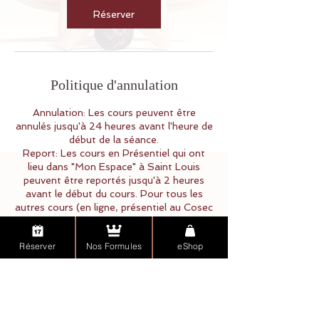
Réserver
Politique d'annulation
Annulation: Les cours peuvent être
annulés jusqu'à 24 heures avant l'heure de
début de la séance.
Report: Les cours en Présentiel qui ont
lieu dans "Mon Espace" à Saint Louis
peuvent être reportés jusqu'à 2 heures
avant le début du cours. Pour tous les
autres cours (en ligne, présentiel au Cosec
de Village Neuf), le délai de report est de 1
heure avant le début de la séance.
Réserver
Nos Formules
eShop
Cette politique ne s'applique pas aux
stages/week-end Yoga, qui requièrent le
versement d'un acompte non
remboursable.