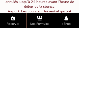
annulés jusqu'à 24 heures avant l'heure de
début de la séance.
Report: Les cours en Présentiel qui ont
lieu dans "Mon Espace" à Saint Louis
peuvent être reportés jusqu'à 2 heures
Réserver
Nos Formules
eShop
avant le début du cours. Pour tous les
autres cours (en ligne, présentiel au Cosec
de Village Neuf), le délai de report est de 1
heure avant le début de la séance.
Cette politique ne s'applique pas aux
stages/week-end Yoga, qui requièrent le
versement d'un acompte non
remboursable.
Coordonnées
23 Rue de Village-Neuf, 68300 Saint-
Louis, France
+33664472828
contact@yogaclass.online