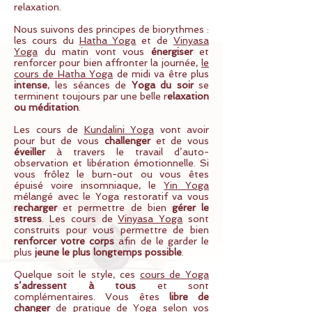
relaxation.
Nous suivons des principes de biorythmes :
les cours du
Hatha Yoga
et de
Vinyasa
Yoga
du matin vont vous
énergiser
et
renforcer pour bien affronter la journée,
le
cours de Hatha Yoga
de midi va être plus
intense
, les séances de
Yoga du soir
se
terminent toujours par une belle r
elaxation
ou méditation
.
Les cours de
Kundalini Yoga
vont avoir
pour but de vous
challenger
et de vous
éveiller
à travers le travail d’auto-
observation et libération émotionnelle. Si
vous frôlez le burn-out ou vous êtes
épuisé voire insomniaque, le
Yin Yoga
mélangé avec le Yoga restoratif va vous
recharger
et permettre de bien
gérer le
stress
. Les cours de
Vinyasa Yoga
sont
construits pour vous permettre de bien
renforcer votre corps
afin de le garder le
plus
jeune le plus longtemps possible
.
Quelque soit le style, ces
cours de Yoga
s’adressent à tous
et sont
complémentaires. Vous êtes
libre de
changer
de pratique de Yoga selon vos