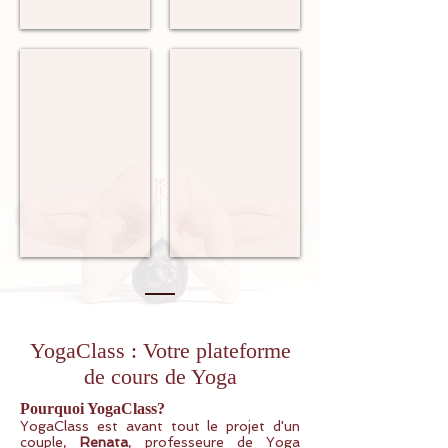
Besoins.
Diversité de Styles.
Yoga, mais pas que...
Hatha,
Nous
Vinyasa,
proposons
Ashtanga,
du
Yin,
matériel
Kundalini...
de
Votre
Yoga
choix.
adapté.
YogaClass : Votre plateforme
de cours de Yoga
Pourquoi YogaClass?
YogaClass est avant tout le projet d'un
couple,
Renata
, professeure de Yoga