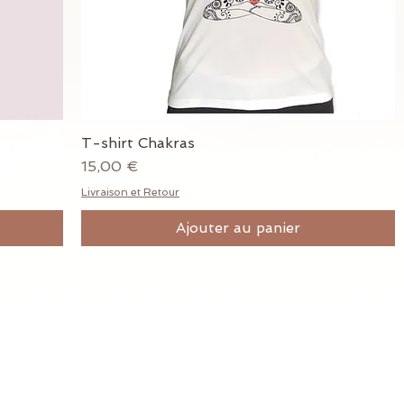
T-shirt Chakras
Aperçu rapide
Prix
15,00 €
Livraison et Retour
Ajouter au panier