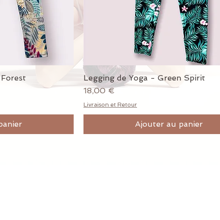
 Forest
Legging de Yoga - Green Spirit
pide
Aperçu rapide
Prix
18,00 €
Livraison et Retour
panier
Ajouter au panier