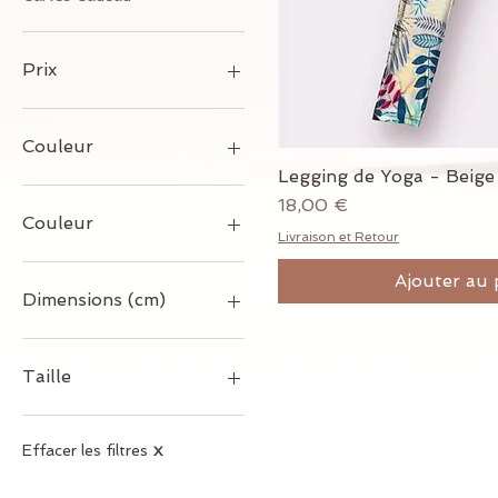
Prix
5 €
120 €
Couleur
Legging de Yoga - Beige
Aperçu ra
Prix
18,00 €
Couleur
Livraison et Retour
Tapis Noir / Housse Grise
Ajouter au 
Tapis Noir / Housse Noire
Dimensions (cm)
Tapis Prune / Housse
Grise
183x3.8
Tapis Prune / Housse
183x61x0.5
Taille
Noire
183x68x0.4
183x68x04 / 72x15
M
22.5x15x7.5
Effacer les filtres
X
300x2.5