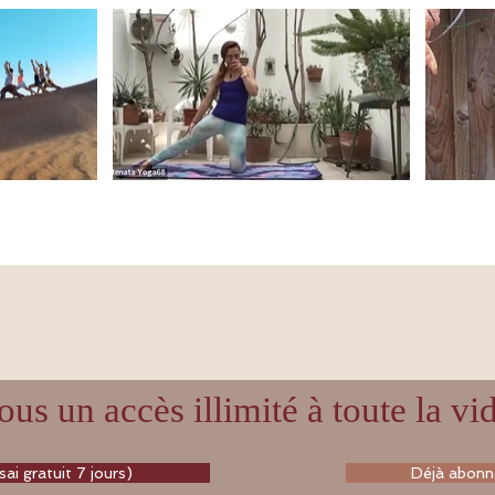
us un accès illimité à toute la v
ai gratuit 7 jours)
Déjà abonné