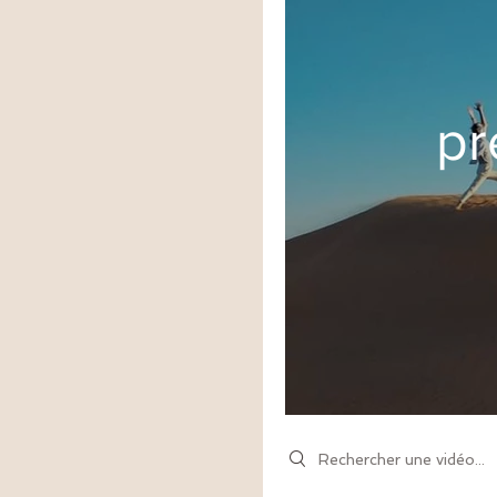
pr
Y
Search videos