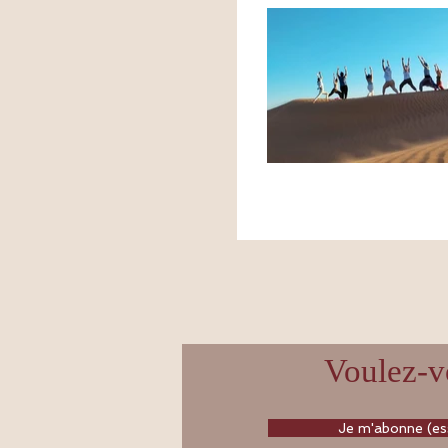
Voulez-vo
Je m'abonne (ess