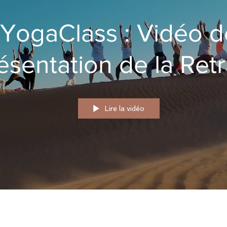
YogaClass : Vidéo d
ésentation de la Retr
oga & Trek Sahara 2
Lire la vidéo
avec Renata