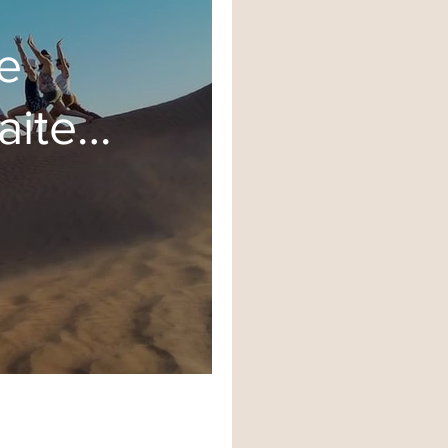
e
aite
027