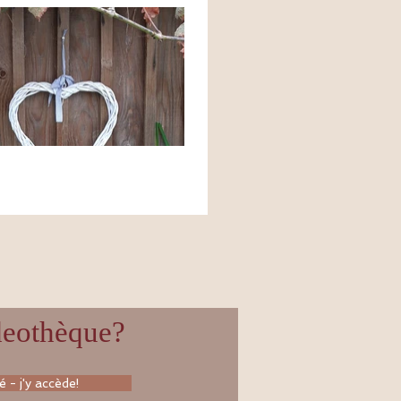
ideothèque?
 - j'y accède!