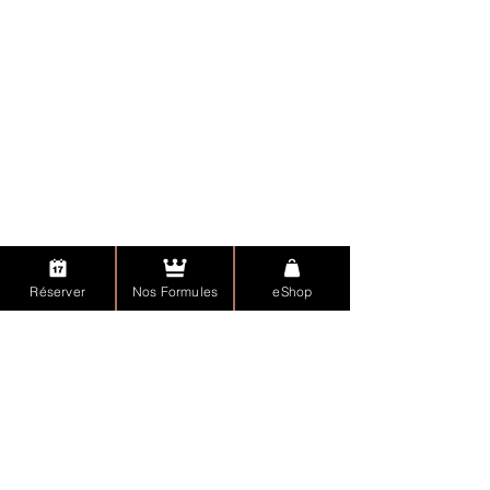
Paiement Sécurisé
Réserver
Nos Formules
eShop
Nous suivre
Qui sommes nous?
Fiche d'Inscription Cours Présentiels